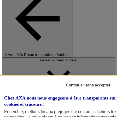
A vos côtés
Retour à la section précédente
Fermer le menu principal
Continuer sans accepter
Chez AXA nous nous engageons à être transparents sur 
cookies et traceurs
!
Préserver la nature et le climat
Ensemble, mettons fin aux préjugés sur ces petits fichiers te
Faire avancer la solidarité et l'inclusion