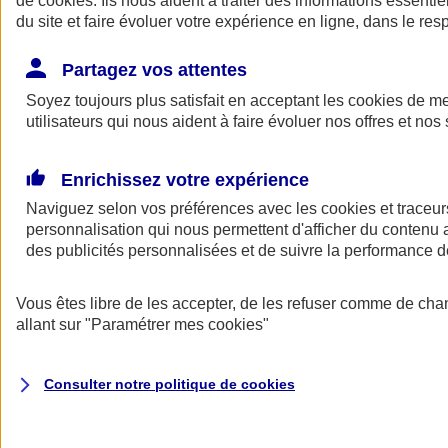
de
cookies
. Ils nous aident à traiter des informations essentie
Donner toute leur place aux territoires
du site et faire évoluer votre expérience en ligne, dans le resp
Porter l'élan du rugby féminin
Partagez vos attentes
Soyez toujours plus satisfait en acceptant les
cookies
de mes
utilisateurs qui nous aident à faire évoluer nos offres et nos 
Enrichissez votre expérience
Naviguez selon vos préférences avec les
cookies et traceur
personnalisation qui nous permettent d'afficher du contenu a
des publicités personnalisées et de suivre la performance
Vous êtes libre de les accepter, de les refuser comme de cha
allant sur
"Paramétrer mes
cookies
"
Nos actualités
Retour à la section précédente
Fermer le menu principal
Consulter notre politique de
cookies