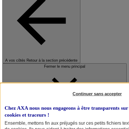
A vos côtés
Retour à la section précédente
Fermer le menu principal
Continuer sans accepter
Chez AXA nous nous engageons à être transparents sur 
cookies et traceurs
!
Préserver la nature et le climat
Ensemble, mettons fin aux préjugés sur ces petits fichiers te
Faire avancer la solidarité et l'inclusion