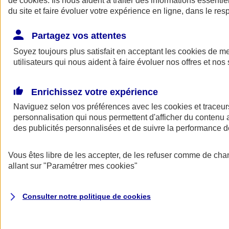
de
cookies
. Ils nous aident à traiter des informations essentie
Donner toute leur place aux territoires
du site et faire évoluer votre expérience en ligne, dans le resp
Porter l'élan du rugby féminin
Partagez vos attentes
Soyez toujours plus satisfait en acceptant les
cookies
de mes
utilisateurs qui nous aident à faire évoluer nos offres et nos 
Enrichissez votre expérience
Naviguez selon vos préférences avec les
cookies et traceur
personnalisation qui nous permettent d'afficher du contenu a
des publicités personnalisées et de suivre la performance
Vous êtes libre de les accepter, de les refuser comme de cha
allant sur
"Paramétrer mes
cookies
"
Nos actualités
Retour à la section précédente
Fermer le menu principal
Consulter notre politique de
cookies