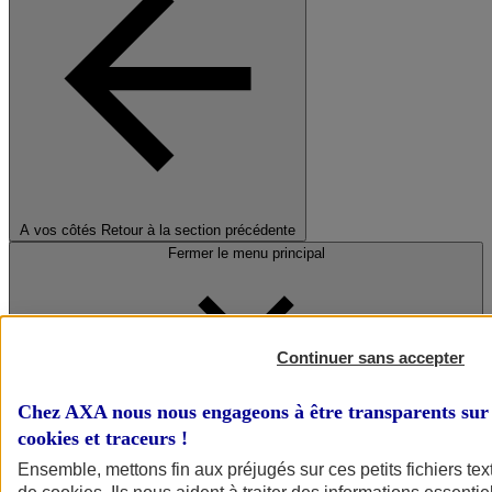
A vos côtés
Retour à la section précédente
Fermer le menu principal
Continuer sans accepter
Chez AXA nous nous engageons à être transparents sur 
cookies et traceurs
!
Préserver la nature et le climat
Ensemble, mettons fin aux préjugés sur ces petits fichiers te
Faire avancer la solidarité et l'inclusion