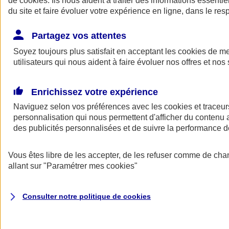
de
cookies
. Ils nous aident à traiter des informations essentie
Donner toute leur place aux territoires
du site et faire évoluer votre expérience en ligne, dans le resp
Porter l'élan du rugby féminin
Partagez vos attentes
Soyez toujours plus satisfait en acceptant les
cookies
de mes
utilisateurs qui nous aident à faire évoluer nos offres et nos 
Enrichissez votre expérience
Naviguez selon vos préférences avec les
cookies et traceur
personnalisation qui nous permettent d'afficher du contenu a
des publicités personnalisées et de suivre la performance
Vous êtes libre de les accepter, de les refuser comme de cha
allant sur
"Paramétrer mes
cookies
"
Nos actualités
Retour à la section précédente
Fermer le menu principal
Consulter notre politique de
cookies