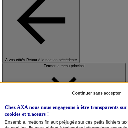
A vos côtés
Retour à la section précédente
Fermer le menu principal
Continuer sans accepter
Chez AXA nous nous engageons à être transparents sur 
cookies et traceurs
!
Préserver la nature et le climat
Ensemble, mettons fin aux préjugés sur ces petits fichiers te
Faire avancer la solidarité et l'inclusion