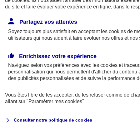
de
cookies
. Ils nous aident à traiter des informations essentie
Donner toute leur place aux territoires
du site et faire évoluer votre expérience en ligne, dans le resp
Porter l'élan du rugby féminin
Partagez vos attentes
Soyez toujours plus satisfait en acceptant les
cookies
de mes
utilisateurs qui nous aident à faire évoluer nos offres et nos 
Enrichissez votre expérience
Naviguez selon vos préférences avec les
cookies et traceur
personnalisation qui nous permettent d'afficher du contenu a
des publicités personnalisées et de suivre la performance
Vous êtes libre de les accepter, de les refuser comme de cha
allant sur
"Paramétrer mes
cookies
"
Nos actualités
Retour à la section précédente
Fermer le menu principal
Consulter notre politique de
cookies