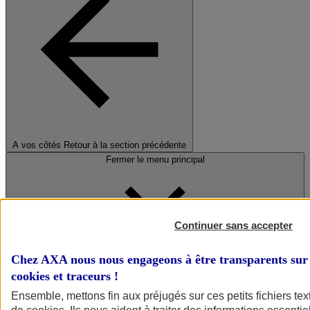
A vos côtés
Retour à la section précédente
Fermer le menu principal
Continuer sans accepter
Chez AXA nous nous engageons à être transparents sur 
cookies et traceurs
!
Préserver la nature et le climat
Ensemble, mettons fin aux préjugés sur ces petits fichiers te
Faire avancer la solidarité et l'inclusion