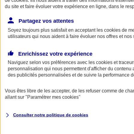
de
cookies
. Ils nous aident à traiter des informations essentie
Donner toute leur place aux territoires
du site et faire évoluer votre expérience en ligne, dans le resp
Porter l'élan du rugby féminin
Partagez vos attentes
Soyez toujours plus satisfait en acceptant les
cookies
de mes
utilisateurs qui nous aident à faire évoluer nos offres et nos 
Enrichissez votre expérience
Naviguez selon vos préférences avec les
cookies et traceur
personnalisation qui nous permettent d'afficher du contenu a
des publicités personnalisées et de suivre la performance
Vous êtes libre de les accepter, de les refuser comme de cha
allant sur
"Paramétrer mes
cookies
"
Nos actualités
Retour à la section précédente
Fermer le menu principal
Consulter notre politique de
cookies