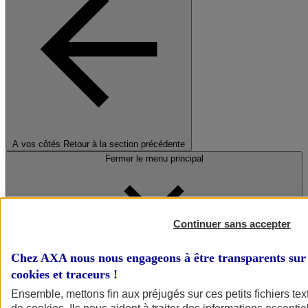
A vos côtés
Retour à la section précédente
Fermer le menu principal
Continuer sans accepter
Chez AXA nous nous engageons à être transparents sur 
cookies et traceurs
!
Préserver la nature et le climat
Ensemble, mettons fin aux préjugés sur ces petits fichiers te
Faire avancer la solidarité et l'inclusion