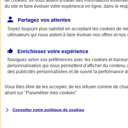
de
cookies
. Ils nous aident à traiter des informations essentie
Donner toute leur place aux territoires
du site et faire évoluer votre expérience en ligne, dans le resp
Porter l'élan du rugby féminin
Partagez vos attentes
Soyez toujours plus satisfait en acceptant les
cookies
de mes
utilisateurs qui nous aident à faire évoluer nos offres et nos 
Enrichissez votre expérience
Naviguez selon vos préférences avec les
cookies et traceur
personnalisation qui nous permettent d'afficher du contenu a
des publicités personnalisées et de suivre la performance
Vous êtes libre de les accepter, de les refuser comme de cha
allant sur
"Paramétrer mes
cookies
"
Nos actualités
Retour à la section précédente
Fermer le menu principal
Consulter notre politique de
cookies