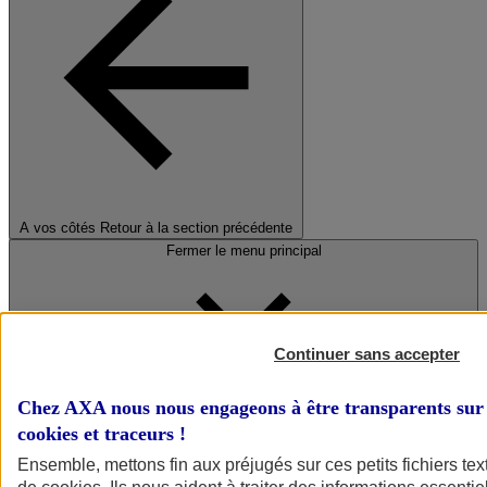
A vos côtés
Retour à la section précédente
Fermer le menu principal
Continuer sans accepter
Chez AXA nous nous engageons à être transparents sur 
cookies et traceurs
!
Préserver la nature et le climat
Ensemble, mettons fin aux préjugés sur ces petits fichiers te
Faire avancer la solidarité et l'inclusion