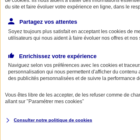
de
cookies
. Ils nous aident à traiter des informations essentie
Donner toute leur place aux territoires
du site et faire évoluer votre expérience en ligne, dans le resp
Porter l'élan du rugby féminin
Partagez vos attentes
Soyez toujours plus satisfait en acceptant les
cookies
de mes
utilisateurs qui nous aident à faire évoluer nos offres et nos 
Enrichissez votre expérience
Naviguez selon vos préférences avec les
cookies et traceur
personnalisation qui nous permettent d'afficher du contenu a
des publicités personnalisées et de suivre la performance
Vous êtes libre de les accepter, de les refuser comme de cha
allant sur
"Paramétrer mes
cookies
"
Nos actualités
Retour à la section précédente
Fermer le menu principal
Consulter notre politique de
cookies