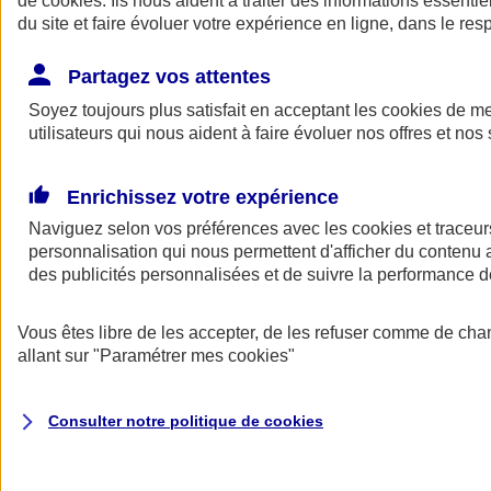
de
cookies
. Ils nous aident à traiter des informations essentie
Donner toute leur place aux territoires
du site et faire évoluer votre expérience en ligne, dans le resp
Porter l'élan du rugby féminin
Partagez vos attentes
Soyez toujours plus satisfait en acceptant les
cookies
de mes
utilisateurs qui nous aident à faire évoluer nos offres et nos 
Enrichissez votre expérience
Naviguez selon vos préférences avec les
cookies et traceur
personnalisation qui nous permettent d'afficher du contenu a
des publicités personnalisées et de suivre la performance
Vous êtes libre de les accepter, de les refuser comme de cha
allant sur
"Paramétrer mes
cookies
"
Nos actualités
Retour à la section précédente
Fermer le menu principal
Consulter notre politique de
cookies