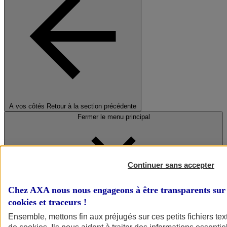
A vos côtés
Retour à la section précédente
Fermer le menu principal
Continuer sans accepter
Chez AXA nous nous engageons à être transparents sur 
cookies et traceurs
!
Préserver la nature et le climat
Ensemble, mettons fin aux préjugés sur ces petits fichiers te
Faire avancer la solidarité et l'inclusion