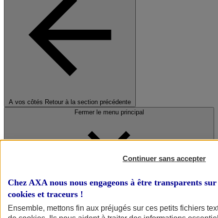
A vos côtés
Retour à la section précédente
Fermer le menu principal
Continuer sans accepter
Chez AXA nous nous engageons à être transparents sur 
cookies et traceurs
!
Préserver la nature et le climat
Ensemble, mettons fin aux préjugés sur ces petits fichiers te
Faire avancer la solidarité et l'inclusion