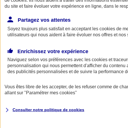
de
cookies
. Ils nous aident à traiter des informations essentie
Donner toute leur place aux territoires
du site et faire évoluer votre expérience en ligne, dans le resp
Porter l'élan du rugby féminin
Partagez vos attentes
Soyez toujours plus satisfait en acceptant les
cookies
de mes
utilisateurs qui nous aident à faire évoluer nos offres et nos 
Enrichissez votre expérience
Naviguez selon vos préférences avec les
cookies et traceur
personnalisation qui nous permettent d'afficher du contenu a
des publicités personnalisées et de suivre la performance
Vous êtes libre de les accepter, de les refuser comme de cha
allant sur
"Paramétrer mes
cookies
"
Nos actualités
Retour à la section précédente
Fermer le menu principal
Consulter notre politique de
cookies