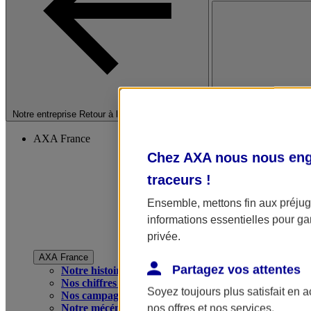
Fermer le menu princip
Notre entreprise
Retour à la section précédente
AXA France
Chez AXA nous nous enga
traceurs
!
Ensemble, mettons fin aux préjugé
informations essentielles pour gar
privée.
AXA France
Partagez vos attentes
Notre histoire
Nos chiffres clés
Soyez toujours plus satisfait en 
Nos campagnes publicitaires
Notre mécénat
nos offres et nos services.