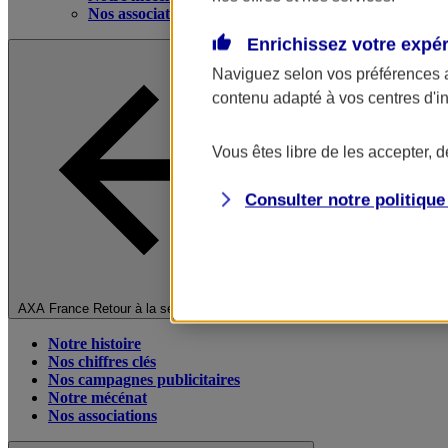
Nos associations
Enrichissez votre expé
Naviguez selon vos préférences 
contenu adapté à vos centres d'i
Vous êtes libre de les accepter, 
Consulter notre politiqu
Fermer le menu principal
AXA France
Retour à la section précédente
Notre histoire
Nos chiffres clés
Nos campagnes publicitaires
Notre mécénat
Nos associations