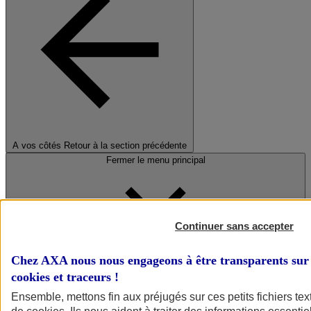
A vos côtés
Retour à la section précédente
Fermer le menu principal
Continuer sans accepter
Chez AXA nous nous engageons à être transparents sur 
cookies et traceurs
!
Préserver la nature et le climat
Ensemble, mettons fin aux préjugés sur ces petits fichiers te
Faire avancer la solidarité et l'inclusion