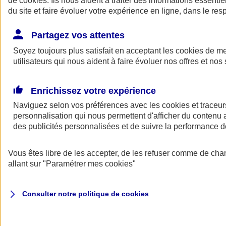
de
cookies
. Ils nous aident à traiter des informations essentie
Donner toute leur place aux territoires
du site et faire évoluer votre expérience en ligne, dans le resp
Porter l'élan du rugby féminin
Partagez vos attentes
Soyez toujours plus satisfait en acceptant les
cookies
de mes
utilisateurs qui nous aident à faire évoluer nos offres et nos 
Enrichissez votre expérience
Naviguez selon vos préférences avec les
cookies et traceur
personnalisation qui nous permettent d'afficher du contenu a
des publicités personnalisées et de suivre la performance
Vous êtes libre de les accepter, de les refuser comme de cha
allant sur
"Paramétrer mes
cookies
"
Nos actualités
Retour à la section précédente
Fermer le menu principal
Consulter notre politique de
cookies