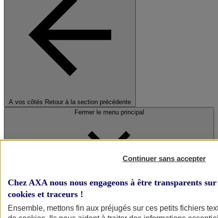
A vos côtés
Retour à la section précédente
Fermer le menu principal
Continuer sans accepter
Chez AXA nous nous engageons à être transparents sur 
cookies et traceurs
!
Préserver la nature et le climat
Ensemble, mettons fin aux préjugés sur ces petits fichiers te
Faire avancer la solidarité et l'inclusion