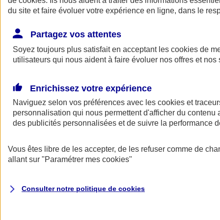
de
cookies
. Ils nous aident à traiter des informations essentie
Donner toute leur place aux territoires
du site et faire évoluer votre expérience en ligne, dans le resp
Porter l'élan du rugby féminin
Partagez vos attentes
Soyez toujours plus satisfait en acceptant les
cookies
de mes
utilisateurs qui nous aident à faire évoluer nos offres et nos 
Enrichissez votre expérience
Naviguez selon vos préférences avec les
cookies et traceur
personnalisation qui nous permettent d'afficher du contenu a
des publicités personnalisées et de suivre la performance
Vous êtes libre de les accepter, de les refuser comme de cha
allant sur
"Paramétrer mes
cookies
"
Nos actualités
Retour à la section précédente
Fermer le menu principal
Consulter notre politique de
cookies