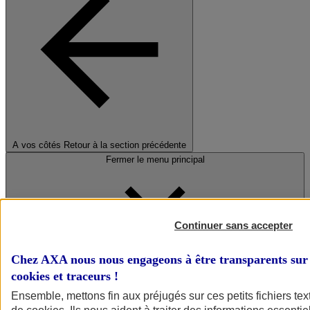
A vos côtés
Retour à la section précédente
Fermer le menu principal
Continuer sans accepter
Chez AXA nous nous engageons à être transparents sur 
cookies et traceurs
!
Préserver la nature et le climat
Ensemble, mettons fin aux préjugés sur ces petits fichiers te
Faire avancer la solidarité et l'inclusion