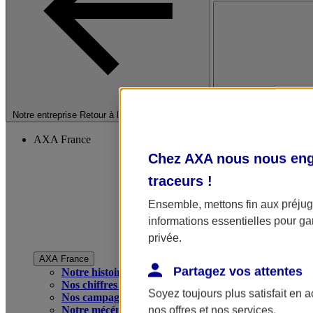
Fermer le menu princip
Notre entreprise
Retour à la section précédente
AXA France
Chez AXA nous nous enga
traceurs
!
Ensemble, mettons fin aux préjugé
informations essentielles pour gar
privée.
AXA France
Partagez vos attentes
Notre histoire
Nos chiffres clés
Soyez toujours plus satisfait en 
Nos campagnes publicitaires
Notre mécénat
nos offres et nos services.