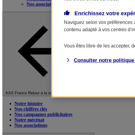
Nos associations
Enrichissez votre expé
Naviguez selon vos préférences 
contenu adapté à vos centres d'i
Vous êtes libre de les accepter, 
Consulter notre politiqu
Fermer le menu principal
AXA France
Retour à la section précédente
Notre histoire
Nos chiffres clés
Nos campagnes publicitaires
Notre mécénat
Nos associations