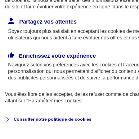
de
cookies
. Ils nous aident à traiter des informations essentie
Donner toute leur place aux territoires
du site et faire évoluer votre expérience en ligne, dans le resp
Porter l'élan du rugby féminin
Partagez vos attentes
Soyez toujours plus satisfait en acceptant les
cookies
de mes
utilisateurs qui nous aident à faire évoluer nos offres et nos 
Enrichissez votre expérience
Naviguez selon vos préférences avec les
cookies et traceur
personnalisation qui nous permettent d'afficher du contenu a
des publicités personnalisées et de suivre la performance
Vous êtes libre de les accepter, de les refuser comme de cha
allant sur
"Paramétrer mes
cookies
"
Nos actualités
Retour à la section précédente
Fermer le menu principal
Consulter notre politique de
cookies