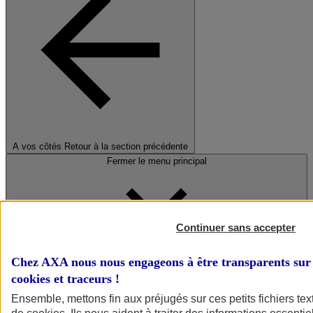
A vos côtés
Retour à la section précédente
Fermer le menu principal
Continuer sans accepter
Chez AXA nous nous engageons à être transparents sur 
cookies et traceurs
!
Préserver la nature et le climat
Ensemble, mettons fin aux préjugés sur ces petits fichiers te
Faire avancer la solidarité et l'inclusion