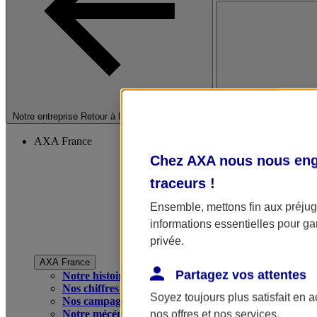
Fermer le menu princip
Notre entreprise
Retour à la section précédente
AXA France
Chez AXA nous nous enga
traceurs
!
Ensemble, mettons fin aux préjugé
informations essentielles pour gar
privée.
AXA France
Partagez vos attentes
Notre histoire
Nos chiffres clés
Soyez toujours plus satisfait en 
Nos campagnes publicitaires
Notre mécénat
nos offres et nos services.