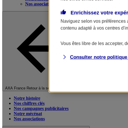
Nos associations
Enrichissez votre expé
Naviguez selon vos préférences 
contenu adapté à vos centres d'i
Vous êtes libre de les accepter, 
Consulter notre politiqu
Fermer le menu principal
AXA France
Retour à la section précédente
Notre histoire
Nos chiffres clés
Nos campagnes publicitaires
Notre mécénat
Nos associations