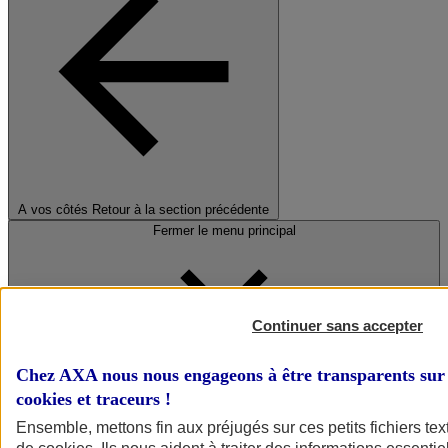
A vos côtés
Retour à la section précédente
Fermer le menu principal
Continuer sans accepter
Chez AXA nous nous engageons à être transparents sur 
cookies et traceurs
!
Préserver la nature et le climat
Ensemble, mettons fin aux préjugés sur ces petits fichiers te
Faire avancer la solidarité et l'inclusion