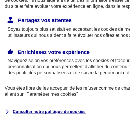
de
cookies
. Ils nous aident à traiter des informations essentie
Donner toute leur place aux territoires
du site et faire évoluer votre expérience en ligne, dans le resp
Porter l'élan du rugby féminin
Partagez vos attentes
Soyez toujours plus satisfait en acceptant les
cookies
de mes
utilisateurs qui nous aident à faire évoluer nos offres et nos 
Enrichissez votre expérience
Naviguez selon vos préférences avec les
cookies et traceur
personnalisation qui nous permettent d'afficher du contenu a
des publicités personnalisées et de suivre la performance
Vous êtes libre de les accepter, de les refuser comme de cha
allant sur
"Paramétrer mes
cookies
"
Nos actualités
Retour à la section précédente
Fermer le menu principal
Consulter notre politique de
cookies