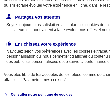
de
cookies
. Ils nous aident à traiter des informations essentie
Donner toute leur place aux territoires
du site et faire évoluer votre expérience en ligne, dans le resp
Porter l'élan du rugby féminin
Partagez vos attentes
Soyez toujours plus satisfait en acceptant les
cookies
de mes
utilisateurs qui nous aident à faire évoluer nos offres et nos 
Enrichissez votre expérience
Naviguez selon vos préférences avec les
cookies et traceur
personnalisation qui nous permettent d'afficher du contenu a
des publicités personnalisées et de suivre la performance
Vous êtes libre de les accepter, de les refuser comme de cha
allant sur
"Paramétrer mes
cookies
"
Nos actualités
Retour à la section précédente
Fermer le menu principal
Consulter notre politique de
cookies