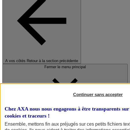
A vos côtés
Retour à la section précédente
Fermer le menu principal
Continuer sans accepter
Chez AXA nous nous engageons à être transparents sur 
cookies et traceurs
!
Préserver la nature et le climat
Ensemble, mettons fin aux préjugés sur ces petits fichiers te
Faire avancer la solidarité et l'inclusion