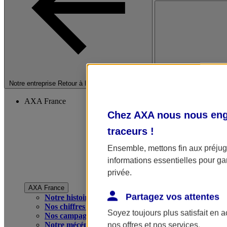
Fermer le menu princip
Notre entreprise
Retour à la section précédente
AXA France
Chez AXA nous nous enga
traceurs
!
Ensemble, mettons fin aux préjugé
informations essentielles pour gar
privée.
AXA France
Partagez vos attentes
Notre histoire
Nos chiffres clés
Soyez toujours plus satisfait en 
Nos campagnes publicitaires
Notre mécénat
nos offres et nos services.