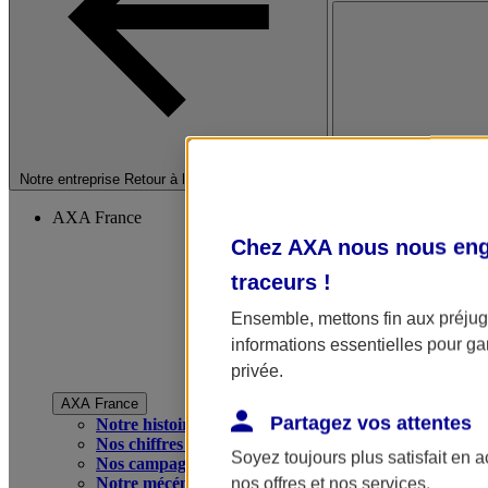
Fermer le menu princip
Notre entreprise
Retour à la section précédente
AXA France
Chez AXA nous nous enga
traceurs
!
Ensemble, mettons fin aux préjugé
informations essentielles pour gar
privée.
AXA France
Partagez vos attentes
Notre histoire
Nos chiffres clés
Soyez toujours plus satisfait en 
Nos campagnes publicitaires
Notre mécénat
nos offres et nos services.