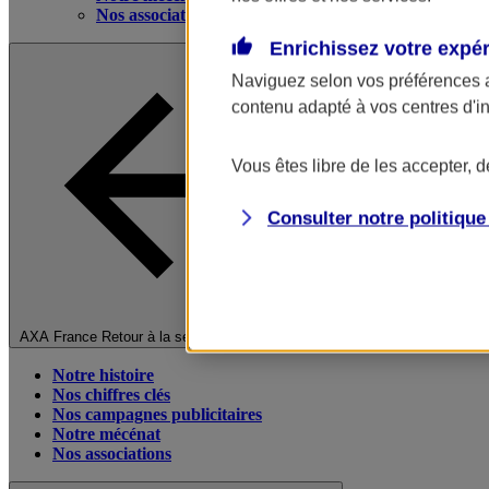
Nos associations
Enrichissez votre expé
Naviguez selon vos préférences 
contenu adapté à vos centres d'i
Vous êtes libre de les accepter, 
Consulter notre politiqu
Fermer le menu principal
AXA France
Retour à la section précédente
Notre histoire
Nos chiffres clés
Nos campagnes publicitaires
Notre mécénat
Nos associations