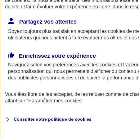
de
cookies
. Ils nous aident à traiter des informations essentie
Donner toute leur place aux territoires
du site et faire évoluer votre expérience en ligne, dans le resp
Porter l'élan du rugby féminin
Partagez vos attentes
Soyez toujours plus satisfait en acceptant les
cookies
de mes
utilisateurs qui nous aident à faire évoluer nos offres et nos 
Enrichissez votre expérience
Naviguez selon vos préférences avec les
cookies et traceur
personnalisation qui nous permettent d'afficher du contenu a
des publicités personnalisées et de suivre la performance
Vous êtes libre de les accepter, de les refuser comme de cha
allant sur
"Paramétrer mes
cookies
"
Nos actualités
Retour à la section précédente
Fermer le menu principal
Consulter notre politique de
cookies