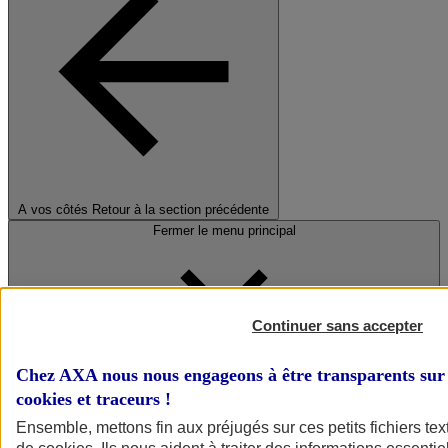
A vos côtés
Retour à la section précédente
Fermer le menu principal
Continuer sans accepter
Chez AXA nous nous engageons à être transparents sur 
cookies et traceurs
!
Préserver la nature et le climat
Ensemble, mettons fin aux préjugés sur ces petits fichiers te
Faire avancer la solidarité et l'inclusion