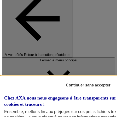
A vos côtés
Retour à la section précédente
Fermer le menu principal
Continuer sans accepter
Chez AXA nous nous engageons à être transparents sur 
cookies et traceurs
!
Préserver la nature et le climat
Ensemble, mettons fin aux préjugés sur ces petits fichiers te
Faire avancer la solidarité et l'inclusion