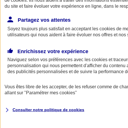
de
cookies
. Ils nous aident à traiter des informations essentie
Donner toute leur place aux territoires
du site et faire évoluer votre expérience en ligne, dans le resp
Porter l'élan du rugby féminin
Partagez vos attentes
Soyez toujours plus satisfait en acceptant les
cookies
de mes
utilisateurs qui nous aident à faire évoluer nos offres et nos 
Enrichissez votre expérience
Naviguez selon vos préférences avec les
cookies et traceur
personnalisation qui nous permettent d'afficher du contenu a
des publicités personnalisées et de suivre la performance
Vous êtes libre de les accepter, de les refuser comme de cha
allant sur
"Paramétrer mes
cookies
"
Nos actualités
Retour à la section précédente
Fermer le menu principal
Consulter notre politique de
cookies