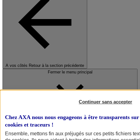
A vos côtés
Retour à la section précédente
Fermer le menu principal
Continuer sans accepter
Chez AXA nous nous engageons à être transparents sur 
cookies et traceurs
!
Préserver la nature et le climat
Ensemble, mettons fin aux préjugés sur ces petits fichiers te
Faire avancer la solidarité et l'inclusion