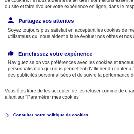
de
cookies
. Ils nous aident à traiter des informations essentie
Donner toute leur place aux territoires
du site et faire évoluer votre expérience en ligne, dans le resp
Porter l'élan du rugby féminin
Partagez vos attentes
Soyez toujours plus satisfait en acceptant les
cookies
de mes
utilisateurs qui nous aident à faire évoluer nos offres et nos 
Enrichissez votre expérience
Naviguez selon vos préférences avec les
cookies et traceur
personnalisation qui nous permettent d'afficher du contenu a
des publicités personnalisées et de suivre la performance
Vous êtes libre de les accepter, de les refuser comme de cha
allant sur
"Paramétrer mes
cookies
"
Nos actualités
Retour à la section précédente
Fermer le menu principal
Consulter notre politique de
cookies