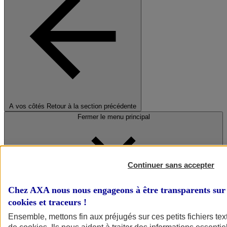
A vos côtés
Retour à la section précédente
Fermer le menu principal
Continuer sans accepter
Chez AXA nous nous engageons à être transparents sur 
cookies et traceurs
!
Préserver la nature et le climat
Ensemble, mettons fin aux préjugés sur ces petits fichiers te
Faire avancer la solidarité et l'inclusion