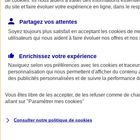
de
cookies
. Ils nous aident à traiter des informations essentie
Donner toute leur place aux territoires
du site et faire évoluer votre expérience en ligne, dans le resp
Porter l'élan du rugby féminin
Partagez vos attentes
Soyez toujours plus satisfait en acceptant les
cookies
de mes
utilisateurs qui nous aident à faire évoluer nos offres et nos 
Enrichissez votre expérience
Naviguez selon vos préférences avec les
cookies et traceur
personnalisation qui nous permettent d'afficher du contenu a
des publicités personnalisées et de suivre la performance
Vous êtes libre de les accepter, de les refuser comme de cha
allant sur
"Paramétrer mes
cookies
"
Nos actualités
Retour à la section précédente
Fermer le menu principal
Consulter notre politique de
cookies