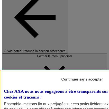
A vos côtés
Retour à la section précédente
Fermer le menu principal
Continuer sans accepter
Chez AXA nous nous engageons à être transparents sur 
cookies et traceurs
!
Préserver la nature et le climat
Ensemble, mettons fin aux préjugés sur ces petits fichiers te
Faire avancer la solidarité et l'inclusion