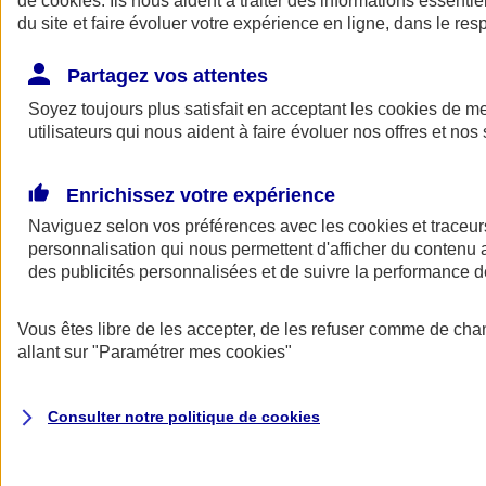
de
cookies
. Ils nous aident à traiter des informations essentie
Donner toute leur place aux territoires
du site et faire évoluer votre expérience en ligne, dans le resp
Porter l'élan du rugby féminin
Partagez vos attentes
Soyez toujours plus satisfait en acceptant les
cookies
de mes
utilisateurs qui nous aident à faire évoluer nos offres et nos 
Enrichissez votre expérience
Naviguez selon vos préférences avec les
cookies et traceur
personnalisation qui nous permettent d'afficher du contenu a
des publicités personnalisées et de suivre la performance
Vous êtes libre de les accepter, de les refuser comme de cha
allant sur
"Paramétrer mes
cookies
"
Nos actualités
Retour à la section précédente
Fermer le menu principal
Consulter notre politique de
cookies