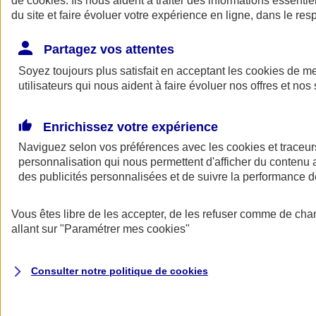
de
cookies
. Ils nous aident à traiter des informations essentie
Donner toute leur place aux territoires
du site et faire évoluer votre expérience en ligne, dans le resp
Porter l'élan du rugby féminin
Partagez vos attentes
Soyez toujours plus satisfait en acceptant les
cookies
de mes
utilisateurs qui nous aident à faire évoluer nos offres et nos 
Enrichissez votre expérience
Naviguez selon vos préférences avec les
cookies et traceur
personnalisation qui nous permettent d'afficher du contenu a
des publicités personnalisées et de suivre la performance
Vous êtes libre de les accepter, de les refuser comme de cha
allant sur
"Paramétrer mes
cookies
"
Nos actualités
Retour à la section précédente
Fermer le menu principal
Consulter notre politique de
cookies