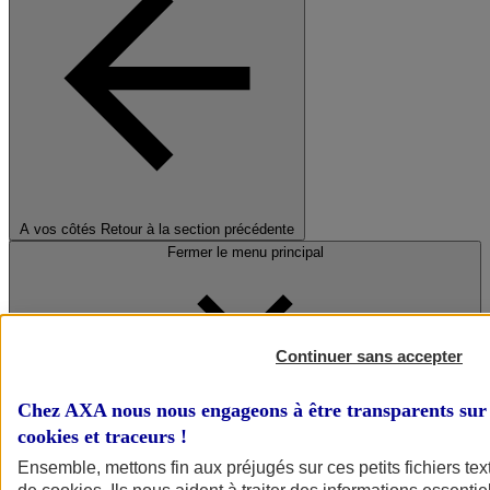
A vos côtés
Retour à la section précédente
Fermer le menu principal
Continuer sans accepter
Chez AXA nous nous engageons à être transparents sur 
cookies et traceurs
!
Préserver la nature et le climat
Ensemble, mettons fin aux préjugés sur ces petits fichiers te
Faire avancer la solidarité et l'inclusion