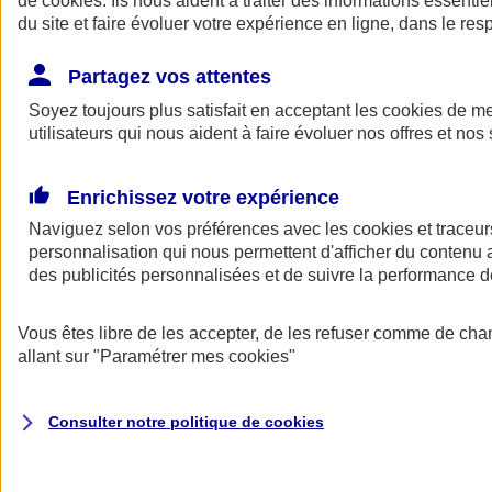
de
cookies
. Ils nous aident à traiter des informations essentie
Donner toute leur place aux territoires
du site et faire évoluer votre expérience en ligne, dans le resp
Porter l'élan du rugby féminin
Partagez vos attentes
Soyez toujours plus satisfait en acceptant les
cookies
de mes
utilisateurs qui nous aident à faire évoluer nos offres et nos 
Enrichissez votre expérience
Naviguez selon vos préférences avec les
cookies et traceur
personnalisation qui nous permettent d'afficher du contenu a
des publicités personnalisées et de suivre la performance
Vous êtes libre de les accepter, de les refuser comme de cha
allant sur
"Paramétrer mes
cookies
"
Nos actualités
Retour à la section précédente
Fermer le menu principal
Consulter notre politique de
cookies