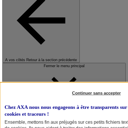
A vos côtés
Retour à la section précédente
Fermer le menu principal
Continuer sans accepter
Chez AXA nous nous engageons à être transparents sur 
cookies et traceurs
!
Préserver la nature et le climat
Ensemble, mettons fin aux préjugés sur ces petits fichiers te
Faire avancer la solidarité et l'inclusion