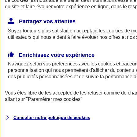
de
cookies
. Ils nous aident à traiter des informations essentie
Donner toute leur place aux territoires
du site et faire évoluer votre expérience en ligne, dans le resp
Porter l'élan du rugby féminin
Partagez vos attentes
Soyez toujours plus satisfait en acceptant les
cookies
de mes
utilisateurs qui nous aident à faire évoluer nos offres et nos 
Enrichissez votre expérience
Naviguez selon vos préférences avec les
cookies et traceur
personnalisation qui nous permettent d'afficher du contenu a
des publicités personnalisées et de suivre la performance
Vous êtes libre de les accepter, de les refuser comme de cha
allant sur
"Paramétrer mes
cookies
"
Nos actualités
Retour à la section précédente
Fermer le menu principal
Consulter notre politique de
cookies