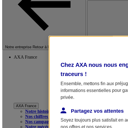
Fermer le menu princip
Notre entreprise
Retour à la section précédente
AXA France
Chez AXA nous nous enga
traceurs
!
Ensemble, mettons fin aux préjugé
informations essentielles pour gar
privée.
AXA France
Partagez vos attentes
Notre histoire
Nos chiffres clés
Soyez toujours plus satisfait en 
Nos campagnes publicitaires
Notre mécénat
nos offres et nos services.