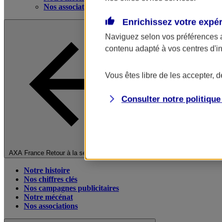
Nos associations
Enrichissez votre expé
Naviguez selon vos préférences 
contenu adapté à vos centres d'i
Vous êtes libre de les accepter, 
Consulter notre politiqu
Fermer le menu principal
AXA France
Retour à la section précédente
Notre histoire
Nos chiffres clés
Nos campagnes publicitaires
Notre mécénat
Nos associations