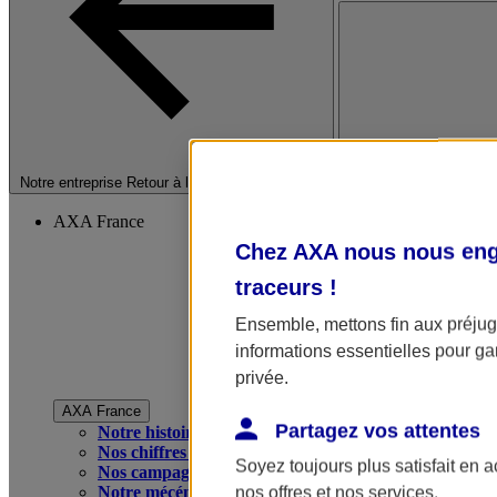
Fermer le menu princip
Notre entreprise
Retour à la section précédente
AXA France
Chez AXA nous nous enga
traceurs
!
Ensemble, mettons fin aux préjugé
informations essentielles pour gar
privée.
AXA France
Partagez vos attentes
Notre histoire
Nos chiffres clés
Soyez toujours plus satisfait en 
Nos campagnes publicitaires
Notre mécénat
nos offres et nos services.