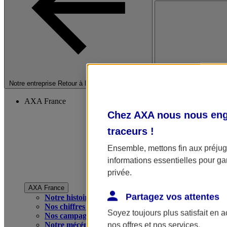
Fermer le menu princip
Notre entreprise
Retour à la section précédente
AXA France
Chez AXA nous nous enga
traceurs
!
Ensemble, mettons fin aux préjugé
informations essentielles pour gar
privée.
AXA France
Partagez vos attentes
Notre histoire
Nos chiffres clés
Soyez toujours plus satisfait en 
Nos campagnes publicitaires
Notre mécénat
nos offres et nos services.