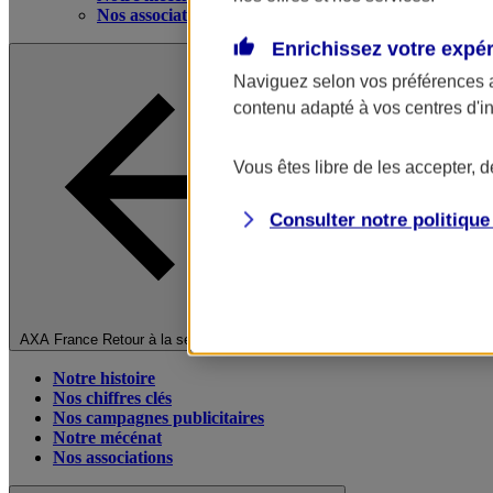
Nos associations
Enrichissez votre expé
Naviguez selon vos préférences 
contenu adapté à vos centres d'i
Vous êtes libre de les accepter, 
Consulter notre politiqu
Fermer le menu principal
AXA France
Retour à la section précédente
Notre histoire
Nos chiffres clés
Nos campagnes publicitaires
Notre mécénat
Nos associations