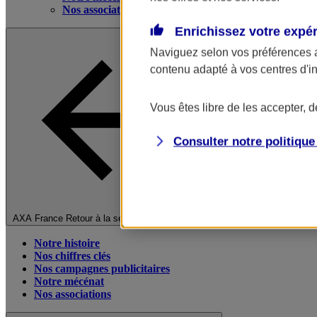
Nos associations
Enrichissez votre expé
Naviguez selon vos préférences 
contenu adapté à vos centres d'i
Vous êtes libre de les accepter, 
Consulter notre politiqu
Fermer le menu principal
AXA France
Retour à la section précédente
Notre histoire
Nos chiffres clés
Nos campagnes publicitaires
Notre mécénat
Nos associations