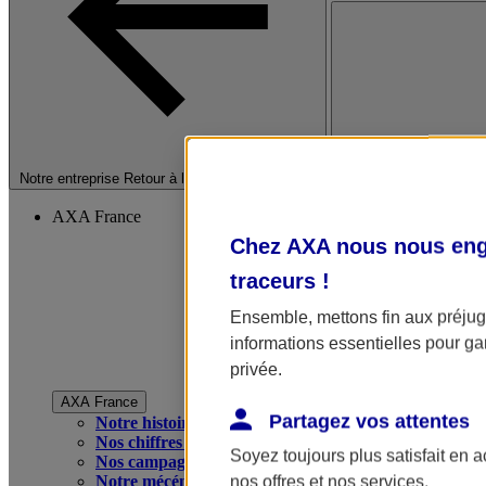
Fermer le menu princip
Notre entreprise
Retour à la section précédente
AXA France
Chez AXA nous nous enga
traceurs
!
Ensemble, mettons fin aux préjugé
informations essentielles pour gar
privée.
AXA France
Partagez vos attentes
Notre histoire
Nos chiffres clés
Soyez toujours plus satisfait en 
Nos campagnes publicitaires
Notre mécénat
nos offres et nos services.