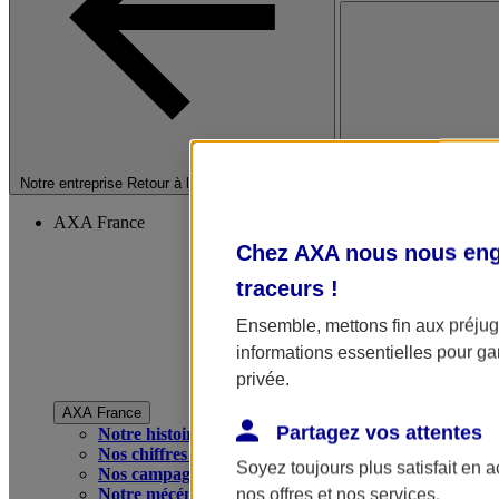
Fermer le menu princip
Notre entreprise
Retour à la section précédente
AXA France
Chez AXA nous nous enga
traceurs
!
Ensemble, mettons fin aux préjugé
informations essentielles pour gar
privée.
AXA France
Partagez vos attentes
Notre histoire
Nos chiffres clés
Soyez toujours plus satisfait en 
Nos campagnes publicitaires
Notre mécénat
nos offres et nos services.