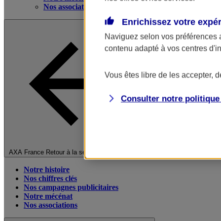
Nos associations
Enrichissez votre expé
Naviguez selon vos préférences 
contenu adapté à vos centres d'i
Vous êtes libre de les accepter, 
Consulter notre politiqu
Fermer le menu principal
AXA France
Retour à la section précédente
Notre histoire
Nos chiffres clés
Nos campagnes publicitaires
Notre mécénat
Nos associations