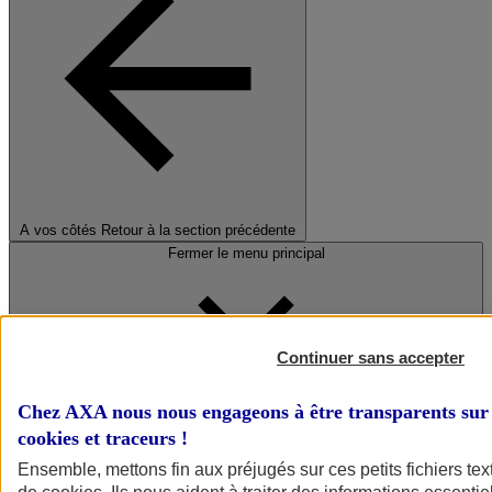
A vos côtés
Retour à la section précédente
Fermer le menu principal
Continuer sans accepter
Chez AXA nous nous engageons à être transparents sur 
cookies et traceurs
!
Préserver la nature et le climat
Ensemble, mettons fin aux préjugés sur ces petits fichiers te
Faire avancer la solidarité et l'inclusion