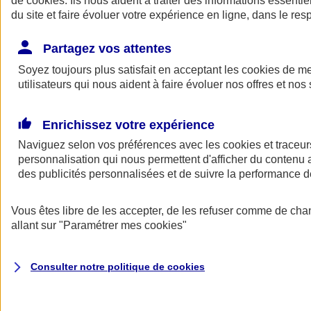
de
cookies
. Ils nous aident à traiter des informations essentie
Donner toute leur place aux territoires
du site et faire évoluer votre expérience en ligne, dans le resp
Porter l'élan du rugby féminin
Partagez vos attentes
Soyez toujours plus satisfait en acceptant les
cookies
de mes
utilisateurs qui nous aident à faire évoluer nos offres et nos 
Enrichissez votre expérience
Naviguez selon vos préférences avec les
cookies et traceur
personnalisation qui nous permettent d'afficher du contenu a
des publicités personnalisées et de suivre la performance
Vous êtes libre de les accepter, de les refuser comme de cha
allant sur
"Paramétrer mes
cookies
"
Nos actualités
Retour à la section précédente
Fermer le menu principal
Consulter notre politique de
cookies