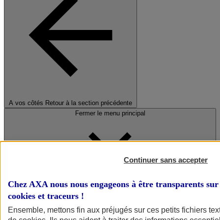
A vos côtés
Retour à la section précédente
Fermer le menu principal
Continuer sans accepter
Chez AXA nous nous engageons à être transparents sur 
cookies et traceurs
!
Préserver la nature et le climat
Ensemble, mettons fin aux préjugés sur ces petits fichiers te
Faire avancer la solidarité et l'inclusion