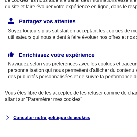
de
cookies
. Ils nous aident à traiter des informations essentie
Donner toute leur place aux territoires
du site et faire évoluer votre expérience en ligne, dans le resp
Porter l'élan du rugby féminin
Partagez vos attentes
Soyez toujours plus satisfait en acceptant les
cookies
de mes
utilisateurs qui nous aident à faire évoluer nos offres et nos 
Enrichissez votre expérience
Naviguez selon vos préférences avec les
cookies et traceur
personnalisation qui nous permettent d'afficher du contenu a
des publicités personnalisées et de suivre la performance
Vous êtes libre de les accepter, de les refuser comme de cha
allant sur
"Paramétrer mes
cookies
"
Nos actualités
Retour à la section précédente
Fermer le menu principal
Consulter notre politique de
cookies