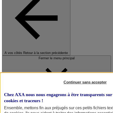
A vos côtés
Retour à la section précédente
Fermer le menu principal
Continuer sans accepter
Chez AXA nous nous engageons à être transparents sur 
cookies et traceurs
!
Préserver la nature et le climat
Ensemble, mettons fin aux préjugés sur ces petits fichiers te
Faire avancer la solidarité et l'inclusion