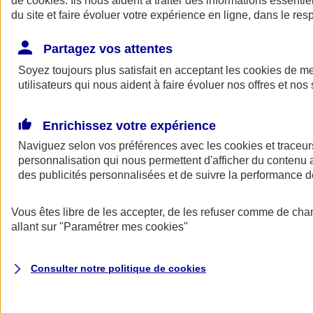
de
cookies
. Ils nous aident à traiter des informations essentie
Donner toute leur place aux territoires
du site et faire évoluer votre expérience en ligne, dans le resp
Porter l'élan du rugby féminin
Partagez vos attentes
Soyez toujours plus satisfait en acceptant les
cookies
de mes
utilisateurs qui nous aident à faire évoluer nos offres et nos 
Enrichissez votre expérience
Naviguez selon vos préférences avec les
cookies et traceur
personnalisation qui nous permettent d'afficher du contenu a
des publicités personnalisées et de suivre la performance
Vous êtes libre de les accepter, de les refuser comme de cha
allant sur
"Paramétrer mes
cookies
"
Nos actualités
Retour à la section précédente
Fermer le menu principal
Consulter notre politique de
cookies