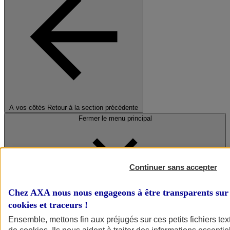
A vos côtés
Retour à la section précédente
Fermer le menu principal
Continuer sans accepter
Chez AXA nous nous engageons à être transparents sur 
cookies et traceurs
!
Préserver la nature et le climat
Ensemble, mettons fin aux préjugés sur ces petits fichiers te
Faire avancer la solidarité et l'inclusion