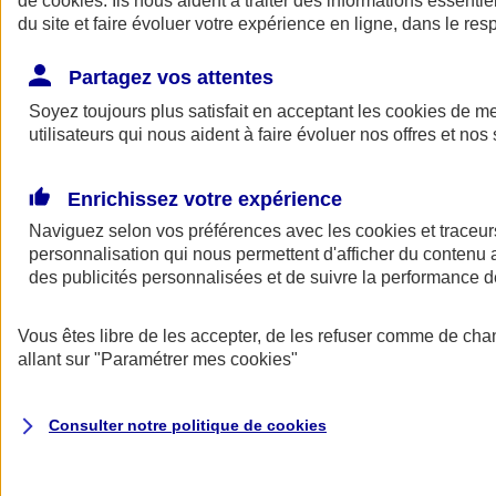
de
cookies
. Ils nous aident à traiter des informations essentie
Donner toute leur place aux territoires
du site et faire évoluer votre expérience en ligne, dans le resp
Porter l'élan du rugby féminin
Partagez vos attentes
Soyez toujours plus satisfait en acceptant les
cookies
de mes
utilisateurs qui nous aident à faire évoluer nos offres et nos 
Enrichissez votre expérience
Naviguez selon vos préférences avec les
cookies et traceur
personnalisation qui nous permettent d'afficher du contenu a
des publicités personnalisées et de suivre la performance
Vous êtes libre de les accepter, de les refuser comme de cha
allant sur
"Paramétrer mes
cookies
"
Nos actualités
Retour à la section précédente
Fermer le menu principal
Consulter notre politique de
cookies