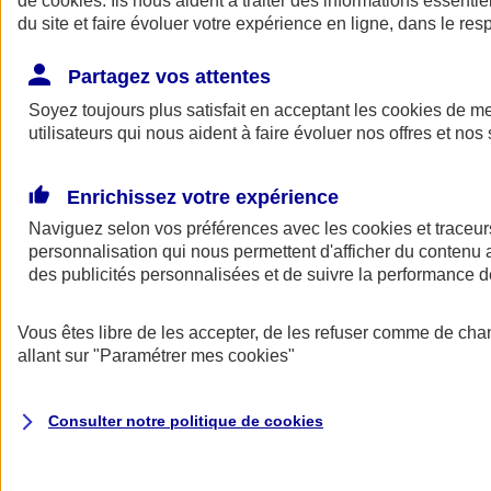
de
cookies
. Ils nous aident à traiter des informations essentie
Donner toute leur place aux territoires
du site et faire évoluer votre expérience en ligne, dans le resp
Porter l'élan du rugby féminin
Partagez vos attentes
Soyez toujours plus satisfait en acceptant les
cookies
de mes
utilisateurs qui nous aident à faire évoluer nos offres et nos 
Enrichissez votre expérience
Naviguez selon vos préférences avec les
cookies et traceur
personnalisation qui nous permettent d'afficher du contenu a
des publicités personnalisées et de suivre la performance
Vous êtes libre de les accepter, de les refuser comme de cha
allant sur
"Paramétrer mes
cookies
"
Nos actualités
Retour à la section précédente
Fermer le menu principal
Consulter notre politique de
cookies