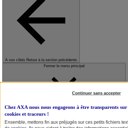
A vos côtés
Retour à la section précédente
Fermer le menu principal
Continuer sans accepter
Chez AXA nous nous engageons à être transparents sur 
cookies et traceurs
!
Préserver la nature et le climat
Ensemble, mettons fin aux préjugés sur ces petits fichiers te
Faire avancer la solidarité et l'inclusion