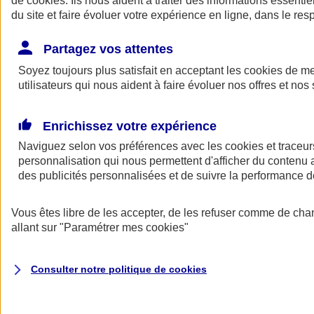
de
cookies
. Ils nous aident à traiter des informations essentie
Donner toute leur place aux territoires
du site et faire évoluer votre expérience en ligne, dans le resp
Porter l'élan du rugby féminin
Partagez vos attentes
Soyez toujours plus satisfait en acceptant les
cookies
de mes
utilisateurs qui nous aident à faire évoluer nos offres et nos 
Enrichissez votre expérience
Naviguez selon vos préférences avec les
cookies et traceur
personnalisation qui nous permettent d'afficher du contenu a
des publicités personnalisées et de suivre la performance
Vous êtes libre de les accepter, de les refuser comme de cha
allant sur
"Paramétrer mes
cookies
"
Nos actualités
Retour à la section précédente
Fermer le menu principal
Consulter notre politique de
cookies