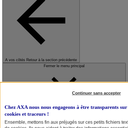
A vos côtés
Retour à la section précédente
Fermer le menu principal
Continuer sans accepter
Chez AXA nous nous engageons à être transparents sur 
cookies et traceurs
!
Préserver la nature et le climat
Ensemble, mettons fin aux préjugés sur ces petits fichiers te
Faire avancer la solidarité et l'inclusion