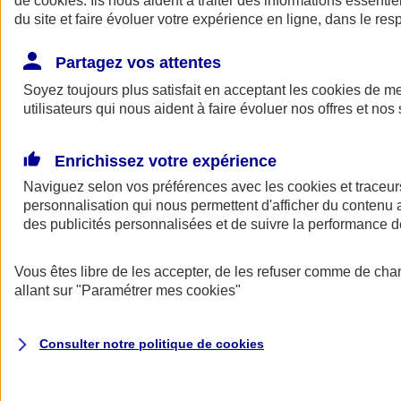
de
cookies
. Ils nous aident à traiter des informations essentie
Donner toute leur place aux territoires
du site et faire évoluer votre expérience en ligne, dans le resp
Porter l'élan du rugby féminin
Partagez vos attentes
Soyez toujours plus satisfait en acceptant les
cookies
de mes
utilisateurs qui nous aident à faire évoluer nos offres et nos 
Enrichissez votre expérience
Naviguez selon vos préférences avec les
cookies et traceur
personnalisation qui nous permettent d'afficher du contenu a
des publicités personnalisées et de suivre la performance
Vous êtes libre de les accepter, de les refuser comme de cha
allant sur
"Paramétrer mes
cookies
"
Nos actualités
Retour à la section précédente
Fermer le menu principal
Consulter notre politique de
cookies