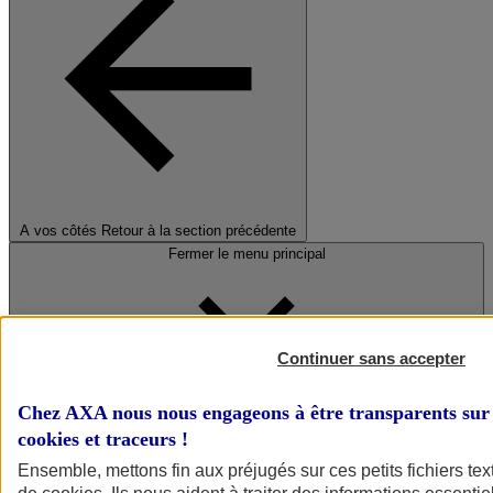
A vos côtés
Retour à la section précédente
Fermer le menu principal
Continuer sans accepter
Chez AXA nous nous engageons à être transparents sur 
cookies et traceurs
!
Préserver la nature et le climat
Ensemble, mettons fin aux préjugés sur ces petits fichiers te
Faire avancer la solidarité et l'inclusion