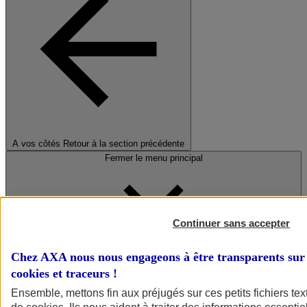
A vos côtés
Retour à la section précédente
Fermer le menu principal
Continuer sans accepter
Chez AXA nous nous engageons à être transparents sur 
cookies et traceurs
!
Préserver la nature et le climat
Ensemble, mettons fin aux préjugés sur ces petits fichiers te
Faire avancer la solidarité et l'inclusion