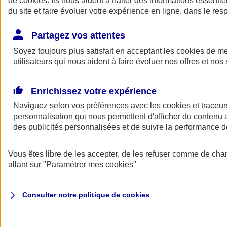
de
cookies
. Ils nous aident à traiter des informations essentie
Donner toute leur place aux territoires
du site et faire évoluer votre expérience en ligne, dans le resp
Porter l'élan du rugby féminin
Partagez vos attentes
Soyez toujours plus satisfait en acceptant les
cookies
de mes
utilisateurs qui nous aident à faire évoluer nos offres et nos 
Enrichissez votre expérience
Naviguez selon vos préférences avec les
cookies et traceur
personnalisation qui nous permettent d'afficher du contenu a
des publicités personnalisées et de suivre la performance
Vous êtes libre de les accepter, de les refuser comme de cha
allant sur
"Paramétrer mes
cookies
"
Nos actualités
Retour à la section précédente
Fermer le menu principal
Consulter notre politique de
cookies