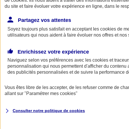
de
cookies
. Ils nous aident à traiter des informations essentie
Donner toute leur place aux territoires
du site et faire évoluer votre expérience en ligne, dans le resp
Porter l'élan du rugby féminin
Partagez vos attentes
Soyez toujours plus satisfait en acceptant les
cookies
de mes
utilisateurs qui nous aident à faire évoluer nos offres et nos 
Enrichissez votre expérience
Naviguez selon vos préférences avec les
cookies et traceur
personnalisation qui nous permettent d'afficher du contenu a
des publicités personnalisées et de suivre la performance
Vous êtes libre de les accepter, de les refuser comme de cha
allant sur
"Paramétrer mes
cookies
"
Nos actualités
Retour à la section précédente
Fermer le menu principal
Consulter notre politique de
cookies