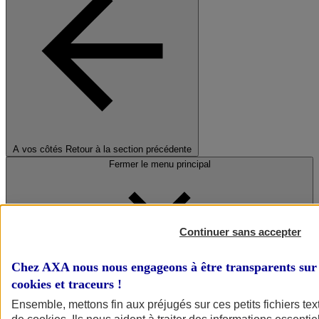
A vos côtés
Retour à la section précédente
Fermer le menu principal
Continuer sans accepter
Chez AXA nous nous engageons à être transparents sur 
cookies et traceurs
!
Préserver la nature et le climat
Ensemble, mettons fin aux préjugés sur ces petits fichiers te
Faire avancer la solidarité et l'inclusion