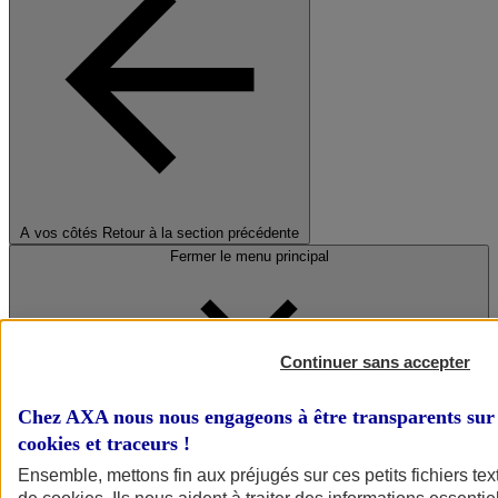
A vos côtés
Retour à la section précédente
Fermer le menu principal
Continuer sans accepter
Chez AXA nous nous engageons à être transparents sur 
cookies et traceurs
!
Préserver la nature et le climat
Ensemble, mettons fin aux préjugés sur ces petits fichiers te
Faire avancer la solidarité et l'inclusion