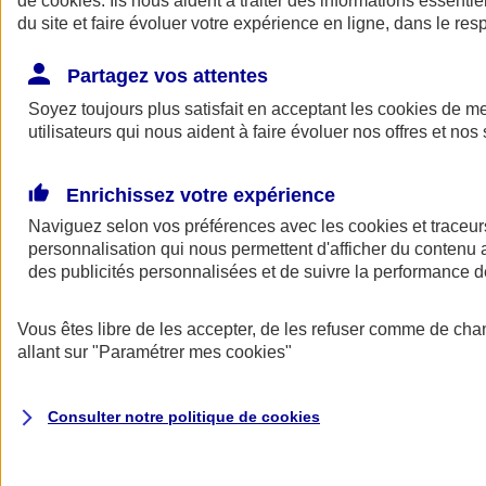
de
cookies
. Ils nous aident à traiter des informations essentie
Donner toute leur place aux territoires
du site et faire évoluer votre expérience en ligne, dans le resp
Porter l'élan du rugby féminin
Partagez vos attentes
Soyez toujours plus satisfait en acceptant les
cookies
de mes
utilisateurs qui nous aident à faire évoluer nos offres et nos 
Enrichissez votre expérience
Naviguez selon vos préférences avec les
cookies et traceur
personnalisation qui nous permettent d'afficher du contenu a
des publicités personnalisées et de suivre la performance
Vous êtes libre de les accepter, de les refuser comme de cha
allant sur
"Paramétrer mes
cookies
"
Nos actualités
Retour à la section précédente
Fermer le menu principal
Consulter notre politique de
cookies