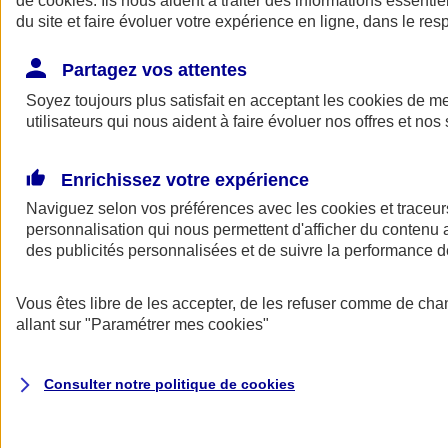
de
cookies
. Ils nous aident à traiter des informations essentie
Donner toute leur place aux territoires
du site et faire évoluer votre expérience en ligne, dans le resp
Porter l'élan du rugby féminin
Partagez vos attentes
Soyez toujours plus satisfait en acceptant les
cookies
de mes
utilisateurs qui nous aident à faire évoluer nos offres et nos 
Enrichissez votre expérience
Naviguez selon vos préférences avec les
cookies et traceur
personnalisation qui nous permettent d'afficher du contenu a
des publicités personnalisées et de suivre la performance
Vous êtes libre de les accepter, de les refuser comme de cha
allant sur
"Paramétrer mes
cookies
"
Nos actualités
Retour à la section précédente
Fermer le menu principal
Consulter notre politique de
cookies