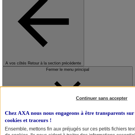
A vos côtés
Retour à la section précédente
Fermer le menu principal
Continuer sans accepter
Chez AXA nous nous engageons à être transparents sur 
cookies et traceurs
!
Préserver la nature et le climat
Ensemble, mettons fin aux préjugés sur ces petits fichiers te
Faire avancer la solidarité et l'inclusion