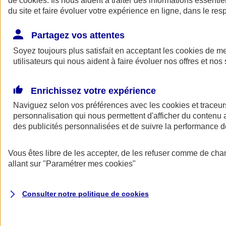
de
cookies
. Ils nous aident à traiter des informations essentie
Donner toute leur place aux territoires
du site et faire évoluer votre expérience en ligne, dans le resp
Porter l'élan du rugby féminin
Partagez vos attentes
Soyez toujours plus satisfait en acceptant les
cookies
de mes
utilisateurs qui nous aident à faire évoluer nos offres et nos 
Enrichissez votre expérience
Naviguez selon vos préférences avec les
cookies et traceur
personnalisation qui nous permettent d'afficher du contenu a
des publicités personnalisées et de suivre la performance
Vous êtes libre de les accepter, de les refuser comme de cha
allant sur
"Paramétrer mes
cookies
"
Nos actualités
Retour à la section précédente
Fermer le menu principal
Consulter notre politique de
cookies