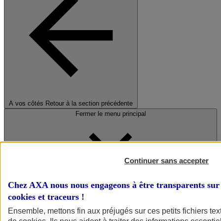
A vos côtés
Retour à la section précédente
Fermer le menu principal
Continuer sans accepter
Chez AXA nous nous engageons à être transparents sur 
cookies et traceurs
!
Préserver la nature et le climat
Ensemble, mettons fin aux préjugés sur ces petits fichiers te
Faire avancer la solidarité et l'inclusion