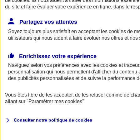
de
cookies
. Ils nous aident à traiter des informations essentie
Donner toute leur place aux territoires
du site et faire évoluer votre expérience en ligne, dans le resp
Porter l'élan du rugby féminin
Partagez vos attentes
Soyez toujours plus satisfait en acceptant les
cookies
de mes
utilisateurs qui nous aident à faire évoluer nos offres et nos 
Enrichissez votre expérience
Naviguez selon vos préférences avec les
cookies et traceur
personnalisation qui nous permettent d'afficher du contenu a
des publicités personnalisées et de suivre la performance
Vous êtes libre de les accepter, de les refuser comme de cha
allant sur
"Paramétrer mes
cookies
"
Nos actualités
Retour à la section précédente
Fermer le menu principal
Consulter notre politique de
cookies