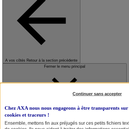
A vos côtés
Retour à la section précédente
Fermer le menu principal
Continuer sans accepter
Chez AXA nous nous engageons à être transparents sur 
cookies et traceurs
!
Préserver la nature et le climat
Ensemble, mettons fin aux préjugés sur ces petits fichiers te
Faire avancer la solidarité et l'inclusion