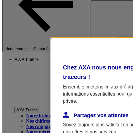
Fermer le menu princip
Notre entreprise
Retour à la section précédente
AXA France
Chez AXA nous nous enga
traceurs
!
Ensemble, mettons fin aux préjugé
informations essentielles pour gar
privée.
AXA France
Partagez vos attentes
Notre histoire
Nos chiffres clés
Soyez toujours plus satisfait en 
Nos campagnes publicitaires
Notre mécénat
nos offres et nos services.