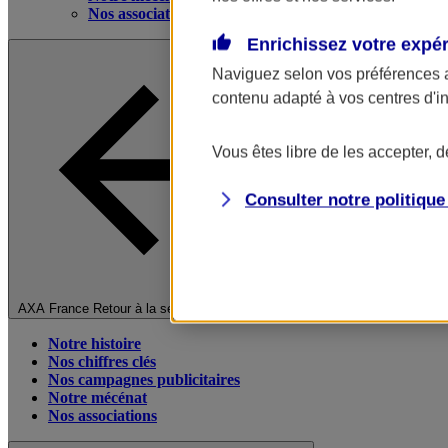
Nos associations
Enrichissez votre expé
Naviguez selon vos préférences 
contenu adapté à vos centres d'i
Vous êtes libre de les accepter, 
Consulter notre politiqu
Fermer le menu principal
AXA France
Retour à la section précédente
Notre histoire
Nos chiffres clés
Nos campagnes publicitaires
Notre mécénat
Nos associations