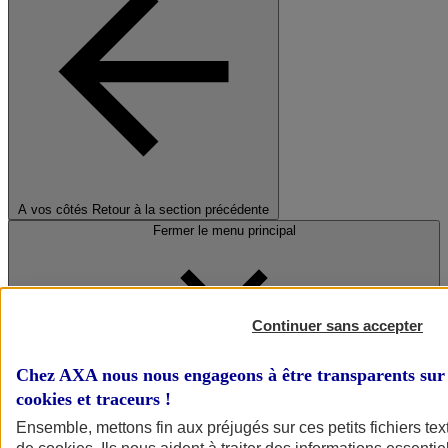
A vos côtés
Retour à la section précédente
Fermer le menu principal
Continuer sans accepter
Chez AXA nous nous engageons à être transparents sur 
cookies et traceurs
!
Préserver la nature et le climat
Ensemble, mettons fin aux préjugés sur ces petits fichiers te
Faire avancer la solidarité et l'inclusion