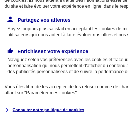
de
cookies
. Ils nous aident à traiter des informations essentie
Donner toute leur place aux territoires
du site et faire évoluer votre expérience en ligne, dans le resp
Porter l'élan du rugby féminin
Partagez vos attentes
Soyez toujours plus satisfait en acceptant les
cookies
de mes
utilisateurs qui nous aident à faire évoluer nos offres et nos 
Enrichissez votre expérience
Naviguez selon vos préférences avec les
cookies et traceur
personnalisation qui nous permettent d'afficher du contenu a
des publicités personnalisées et de suivre la performance
Vous êtes libre de les accepter, de les refuser comme de cha
allant sur
"Paramétrer mes
cookies
"
Nos actualités
Retour à la section précédente
Fermer le menu principal
Consulter notre politique de
cookies