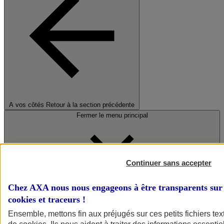
A vos côtés
Retour à la section précédente
Fermer le menu principal
Continuer sans accepter
Chez AXA nous nous engageons à être transparents sur 
cookies et traceurs
!
Préserver la nature et le climat
Ensemble, mettons fin aux préjugés sur ces petits fichiers te
Faire avancer la solidarité et l'inclusion