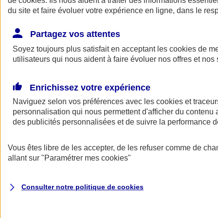
de
cookies
. Ils nous aident à traiter des informations essentie
Donner toute leur place aux territoires
du site et faire évoluer votre expérience en ligne, dans le resp
Porter l'élan du rugby féminin
Partagez vos attentes
Soyez toujours plus satisfait en acceptant les
cookies
de mes
utilisateurs qui nous aident à faire évoluer nos offres et nos 
Enrichissez votre expérience
Naviguez selon vos préférences avec les
cookies et traceur
personnalisation qui nous permettent d'afficher du contenu a
des publicités personnalisées et de suivre la performance
Vous êtes libre de les accepter, de les refuser comme de cha
allant sur
"Paramétrer mes
cookies
"
Nos actualités
Retour à la section précédente
Fermer le menu principal
Consulter notre politique de
cookies