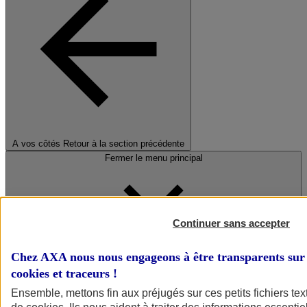
A vos côtés
Retour à la section précédente
Fermer le menu principal
Continuer sans accepter
Chez AXA nous nous engageons à être transparents sur 
cookies et traceurs
!
Préserver la nature et le climat
Ensemble, mettons fin aux préjugés sur ces petits fichiers te
Faire avancer la solidarité et l'inclusion