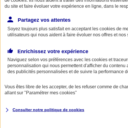
de
cookies
. Ils nous aident à traiter des informations essentie
Donner toute leur place aux territoires
du site et faire évoluer votre expérience en ligne, dans le resp
Porter l'élan du rugby féminin
Partagez vos attentes
Soyez toujours plus satisfait en acceptant les
cookies
de mes
utilisateurs qui nous aident à faire évoluer nos offres et nos 
Enrichissez votre expérience
Naviguez selon vos préférences avec les
cookies et traceur
personnalisation qui nous permettent d'afficher du contenu a
des publicités personnalisées et de suivre la performance
Vous êtes libre de les accepter, de les refuser comme de cha
allant sur
"Paramétrer mes
cookies
"
Nos actualités
Retour à la section précédente
Fermer le menu principal
Consulter notre politique de
cookies